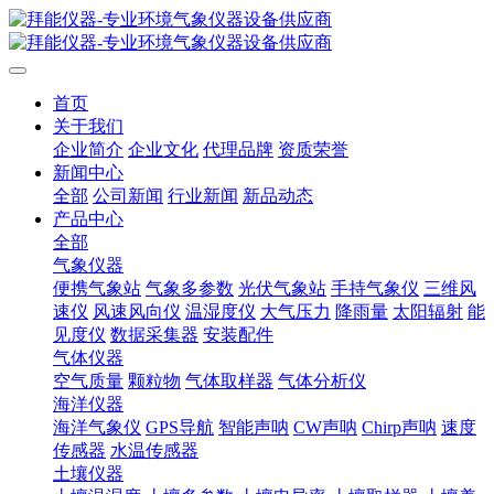
首页
关于我们
企业简介
企业文化
代理品牌
资质荣誉
新闻中心
全部
公司新闻
行业新闻
新品动态
产品中心
全部
气象仪器
便携气象站
气象多参数
光伏气象站
手持气象仪
三维风
速仪
风速风向仪
温湿度仪
大气压力
降雨量
太阳辐射
能
见度仪
数据采集器
安装配件
气体仪器
空气质量
颗粒物
气体取样器
气体分析仪
海洋仪器
海洋气象仪
GPS导航
智能声呐
CW声呐
Chirp声呐
速度
传感器
水温传感器
土壤仪器