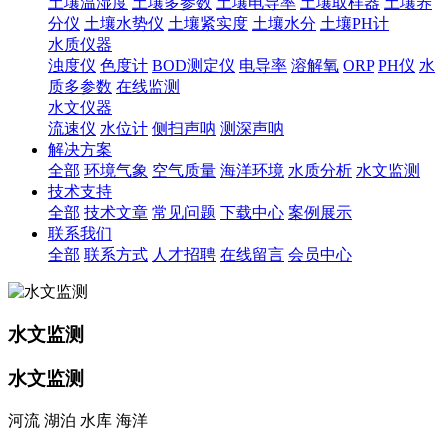
土壤温湿度
土壤多参数
土壤电导率
土壤取样器
土壤养
分仪
土壤水势仪
土壤紧实度
土壤水分
土壤PH计
水质仪器
浊度仪
色度计
BOD测定仪
电导率
溶解氧
ORP
PH仪
水
质多参数
在线监测
水文仪器
流速仪
水位计
侧扫声呐
测深声呐
解决方案
全部
环境气象
空气质量
海洋环境
水质分析
水文监测
技术支持
全部
技术文章
常见问题
下载中心
案例展示
联系我们
全部
联系方式
人才招聘
在线留言
会员中心
水文监测
水文监测
河流 湖泊 水库 海洋