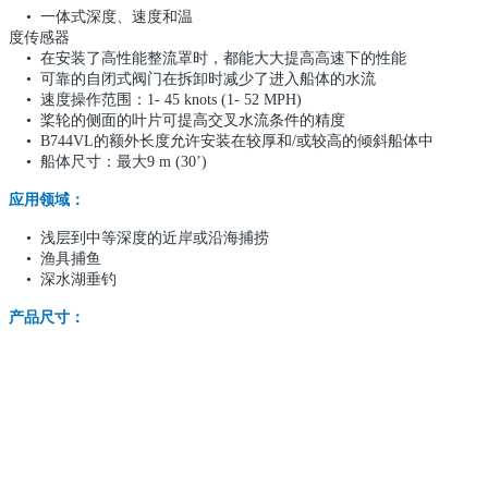
• 一体式深度、速度和温
度传感器
• 在安装了高性能整流罩时，都能大大提高高速下的性能
• 可靠的自闭式阀门在拆卸时减少了进入船体的水流
• 速度操作范围：1- 45 knots (1- 52 MPH)
• 桨轮的侧面的叶片可提高交叉水流条件的精度
• B744VL的额外长度允许安装在较厚和/或较高的倾斜船体中
• 船体尺寸：最大9 m (30’)
应用领域：
• 浅层到中等深度的近岸或沿海捕捞
• 渔具捕鱼
• 深水湖垂钓
产品尺寸：