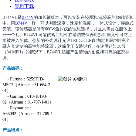
资料下载
B744VL是
B744V
的加长轴版本，可以
安装在较厚和/或较高的倾斜船体
中。同
B744V
一样，
可以测量深度，速度和温度，一体式设计，穿舱式
安装。该传感器是所有600W鱼探仪的理想选择，并且只需要在船体上
开一个孔。B744VL可靠的阀门组件在清洁或保养时拆卸插入件可防止
水被冲入船体。创新的外壳设计允许TRIDUCER多功能测深声呐完全
融入其定制的高性能整流罩，这简化了安装过程。在速度超过30节
（34 MPH）的情况下，B744VL还能产生清晰的图像和可靠的底部探
测。
产品编码：
•
Furuno
：
525STID-
MSC7
（
Airmar
：
31-664-2-
01
）
•
Garmin
：
010-10193-
02
（
Airmar
：
31-707-1-01
）
•
Raymarine
：
A66092
（
Airmar
：
31-709-1-
01
）
产品特点：