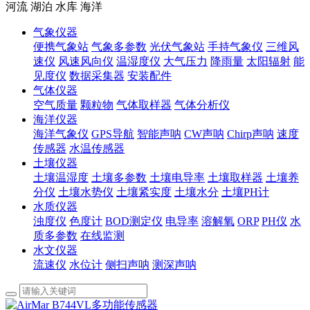
河流 湖泊 水库 海洋
气象仪器
便携气象站
气象多参数
光伏气象站
手持气象仪
三维风
速仪
风速风向仪
温湿度仪
大气压力
降雨量
太阳辐射
能
见度仪
数据采集器
安装配件
气体仪器
空气质量
颗粒物
气体取样器
气体分析仪
海洋仪器
海洋气象仪
GPS导航
智能声呐
CW声呐
Chirp声呐
速度
传感器
水温传感器
土壤仪器
土壤温湿度
土壤多参数
土壤电导率
土壤取样器
土壤养
分仪
土壤水势仪
土壤紧实度
土壤水分
土壤PH计
水质仪器
浊度仪
色度计
BOD测定仪
电导率
溶解氧
ORP
PH仪
水
质多参数
在线监测
水文仪器
流速仪
水位计
侧扫声呐
测深声呐