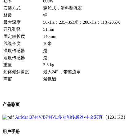
功率
600W
安装方式
穿舱式，塑料整流罩
材质
铜
最大深度
50kHz：235~353米；200kHz：118~206米
开孔孔径
51mm
固定轴长度
140mm
线缆长度
10米
温度传感器
是
速度传感器
是
重量
2.5 kg
船体倾斜角度
最大24° ，带整流罩
声窗
聚氨酯
产品彩页
（
）
AirMar B744V/B744VL多功能传感器-中文彩页
1231 KB
用户手册