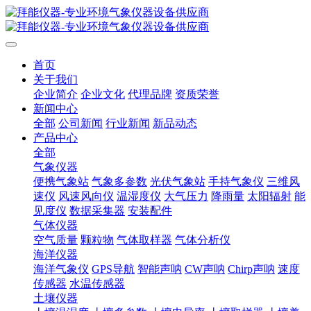
首页
关于我们
企业简介
企业文化
代理品牌
资质荣誉
新闻中心
全部
公司新闻
行业新闻
新品动态
产品中心
全部
气象仪器
便携气象站
气象多参数
光伏气象站
手持气象仪
三维风
速仪
风速风向仪
温湿度仪
大气压力
降雨量
太阳辐射
能
见度仪
数据采集器
安装配件
气体仪器
空气质量
颗粒物
气体取样器
气体分析仪
海洋仪器
海洋气象仪
GPS导航
智能声呐
CW声呐
Chirp声呐
速度
传感器
水温传感器
土壤仪器