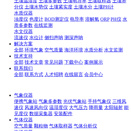
土壤温湿度
土壤多参数
土壤电导率
土壤取样器
土壤养
分仪
土壤水势仪
土壤紧实度
土壤水分
土壤PH计
水质仪器
浊度仪
色度计
BOD测定仪
电导率
溶解氧
ORP
PH仪
水
质多参数
在线监测
水文仪器
流速仪
水位计
侧扫声呐
测深声呐
解决方案
全部
环境气象
空气质量
海洋环境
水质分析
水文监测
技术支持
全部
技术文章
常见问题
下载中心
案例展示
联系我们
全部
联系方式
人才招聘
在线留言
会员中心
气象仪器
便携气象站
气象多参数
光伏气象站
手持气象仪
三维风
速仪
风速风向仪
温湿度仪
大气压力
降雨量
太阳辐射
能
见度仪
数据采集器
安装配件
气体仪器
空气质量
颗粒物
气体取样器
气体分析仪