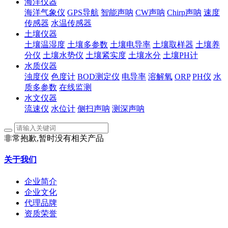
海洋仪器
海洋气象仪
GPS导航
智能声呐
CW声呐
Chirp声呐
速度
传感器
水温传感器
土壤仪器
土壤温湿度
土壤多参数
土壤电导率
土壤取样器
土壤养
分仪
土壤水势仪
土壤紧实度
土壤水分
土壤PH计
水质仪器
浊度仪
色度计
BOD测定仪
电导率
溶解氧
ORP
PH仪
水
质多参数
在线监测
水文仪器
流速仪
水位计
侧扫声呐
测深声呐
非常抱歉,暂时没有相关产品
关于我们
企业简介
企业文化
代理品牌
资质荣誉