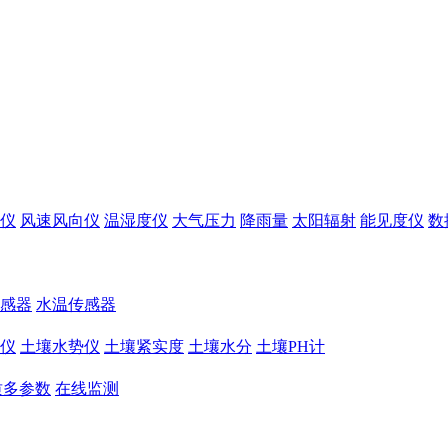
仪
风速风向仪
温湿度仪
大气压力
降雨量
太阳辐射
能见度仪
数
感器
水温传感器
仪
土壤水势仪
土壤紧实度
土壤水分
土壤PH计
质多参数
在线监测