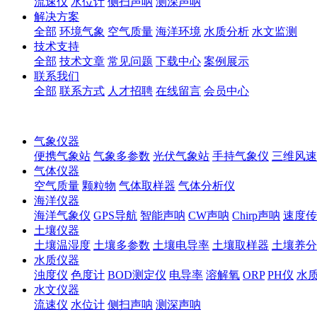
流速仪
水位计
侧扫声呐
测深声呐
解决方案
全部
环境气象
空气质量
海洋环境
水质分析
水文监测
技术支持
全部
技术文章
常见问题
下载中心
案例展示
联系我们
全部
联系方式
人才招聘
在线留言
会员中心
气象仪器
便携气象站
气象多参数
光伏气象站
手持气象仪
三维风速
气体仪器
空气质量
颗粒物
气体取样器
气体分析仪
海洋仪器
海洋气象仪
GPS导航
智能声呐
CW声呐
Chirp声呐
速度传
土壤仪器
土壤温湿度
土壤多参数
土壤电导率
土壤取样器
土壤养分
水质仪器
浊度仪
色度计
BOD测定仪
电导率
溶解氧
ORP
PH仪
水
水文仪器
流速仪
水位计
侧扫声呐
测深声呐