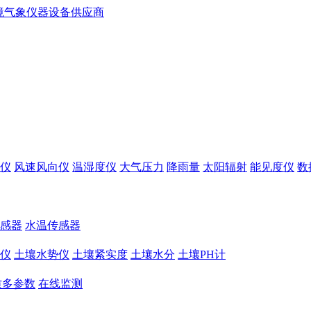
仪
风速风向仪
温湿度仪
大气压力
降雨量
太阳辐射
能见度仪
数
感器
水温传感器
仪
土壤水势仪
土壤紧实度
土壤水分
土壤PH计
质多参数
在线监测