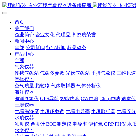
首页
关于我们
企业简介
企业文化
代理品牌
资质荣誉
新闻中心
全部
公司新闻
行业新闻
新品动态
产品中心
全部
气象仪器
便携气象站
气象多参数
光伏气象站
手持气象仪
三维风速
气体仪器
空气质量
颗粒物
气体取样器
气体分析仪
海洋仪器
海洋气象仪
GPS导航
智能声呐
CW声呐
Chirp声呐
速度传
土壤仪器
土壤温湿度
土壤多参数
土壤电导率
土壤取样器
土壤养分
水质仪器
浊度仪
色度计
BOD测定仪
电导率
溶解氧
ORP
PH仪
水
水文仪器