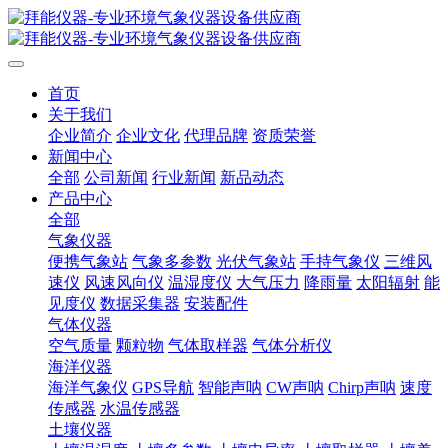
首页
关于我们
企业简介
企业文化
代理品牌
资质荣誉
新闻中心
全部
公司新闻
行业新闻
新品动态
产品中心
全部
气象仪器
便携气象站
气象多参数
光伏气象站
手持气象仪
三维风
速仪
风速风向仪
温湿度仪
大气压力
降雨量
太阳辐射
能
见度仪
数据采集器
安装配件
气体仪器
空气质量
颗粒物
气体取样器
气体分析仪
海洋仪器
海洋气象仪
GPS导航
智能声呐
CW声呐
Chirp声呐
速度
传感器
水温传感器
土壤仪器