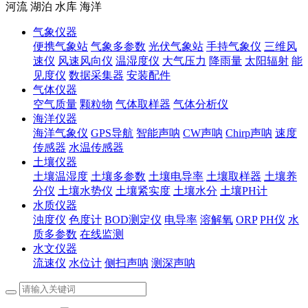
河流 湖泊 水库 海洋
气象仪器
便携气象站
气象多参数
光伏气象站
手持气象仪
三维风
速仪
风速风向仪
温湿度仪
大气压力
降雨量
太阳辐射
能
见度仪
数据采集器
安装配件
气体仪器
空气质量
颗粒物
气体取样器
气体分析仪
海洋仪器
海洋气象仪
GPS导航
智能声呐
CW声呐
Chirp声呐
速度
传感器
水温传感器
土壤仪器
土壤温湿度
土壤多参数
土壤电导率
土壤取样器
土壤养
分仪
土壤水势仪
土壤紧实度
土壤水分
土壤PH计
水质仪器
浊度仪
色度计
BOD测定仪
电导率
溶解氧
ORP
PH仪
水
质多参数
在线监测
水文仪器
流速仪
水位计
侧扫声呐
测深声呐