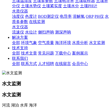
土壤温湿度
土壤多参数
土壤电导率
土壤取样器
土壤养
分仪
土壤水势仪
土壤紧实度
土壤水分
土壤PH计
水质仪器
浊度仪
色度计
BOD测定仪
电导率
溶解氧
ORP
PH仪
水
质多参数
在线监测
水文仪器
流速仪
水位计
侧扫声呐
测深声呐
解决方案
全部
环境气象
空气质量
海洋环境
水质分析
水文监测
技术支持
全部
技术文章
常见问题
下载中心
案例展示
联系我们
全部
联系方式
人才招聘
在线留言
会员中心
水文监测
水文监测
河流 湖泊 水库 海洋