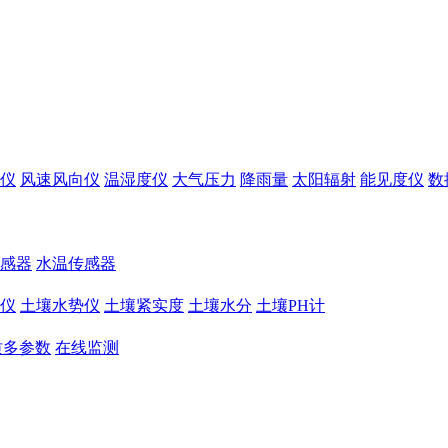
仪
风速风向仪
温湿度仪
大气压力
降雨量
太阳辐射
能见度仪
数
感器
水温传感器
仪
土壤水势仪
土壤紧实度
土壤水分
土壤PH计
质多参数
在线监测