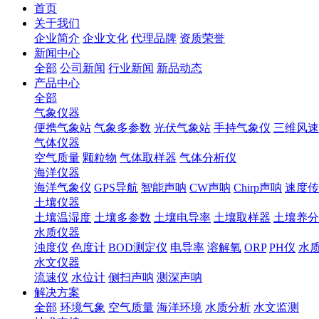
首页
关于我们
企业简介
企业文化
代理品牌
资质荣誉
新闻中心
全部
公司新闻
行业新闻
新品动态
产品中心
全部
气象仪器
便携气象站
气象多参数
光伏气象站
手持气象仪
三维风速
气体仪器
空气质量
颗粒物
气体取样器
气体分析仪
海洋仪器
海洋气象仪
GPS导航
智能声呐
CW声呐
Chirp声呐
速度传
土壤仪器
土壤温湿度
土壤多参数
土壤电导率
土壤取样器
土壤养分
水质仪器
浊度仪
色度计
BOD测定仪
电导率
溶解氧
ORP
PH仪
水
水文仪器
流速仪
水位计
侧扫声呐
测深声呐
解决方案
全部
环境气象
空气质量
海洋环境
水质分析
水文监测