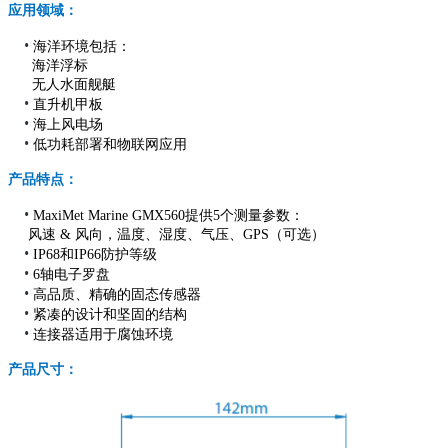
应用领域：
•
海洋环境包括：
海洋浮标
无人水面舰艇
•
直升机甲板
•
海上风电场
•
低功耗部署和物联网应用
产品特点：
•
MaxiMet Marine GMX560提供5个测量参数：
风速 & 风向，温度、湿度、气压、GPS（可选）
•
IP68和IP66防护等级
•
6轴电子罗盘
•
高品质、精确的固态传感器
•
紧凑的设计和坚固的结构
•
连接器适用于腐蚀环境
产品尺寸：