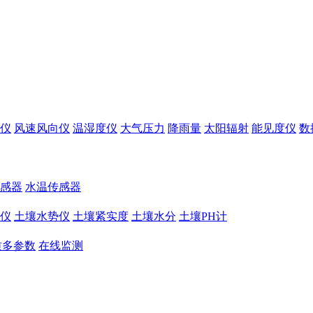
仪
风速风向仪
温湿度仪
大气压力
降雨量
太阳辐射
能见度仪
数
感器
水温传感器
仪
土壤水势仪
土壤紧实度
土壤水分
土壤PH计
质多参数
在线监测