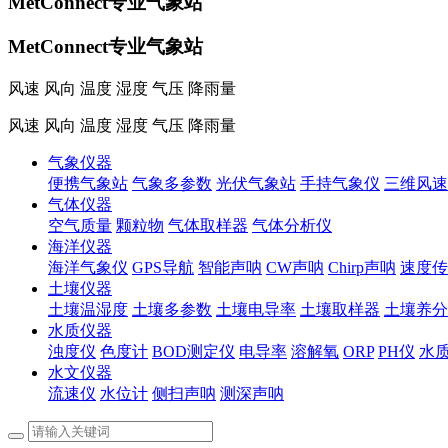
MetConnect专业气象站
MetConnect专业气象站
风速 风向 温度 湿度 气压 降雨量
风速 风向 温度 湿度 气压 降雨量
气象仪器
便携气象站
气象多参数
光伏气象站
手持气象仪
三维风速
气体仪器
空气质量
颗粒物
气体取样器
气体分析仪
海洋仪器
海洋气象仪
GPS导航
智能声呐
CW声呐
Chirp声呐
速度传
土壤仪器
土壤温湿度
土壤多参数
土壤电导率
土壤取样器
土壤养分
水质仪器
浊度仪
色度计
BOD测定仪
电导率
溶解氧
ORP
PH仪
水
水文仪器
流速仪
水位计
侧扫声呐
测深声呐