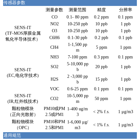
传感器参数
测量参数
测量范围
精度
分辨率
CO
0.1- 80 ppm
0.2 ppm
0.1 ppm
NO2
10-250 ppb
10 ppb
1 ppb
SENS-IT
O3
10-250 ppb
10 ppb
1 ppb
(TF-MOS厚膜金属
C6H6
0.1-30 ppb
0.2 ppb
0.1 ppb
氧化半导体技术）
1-1,500 pp
CH4
5 ppm
1 ppm
m
NH3
7-100 ppm
0.3 ppm
0.1 ppm
5-10,000 pp
SO2
20 ppb
1 ppb
b
SENS-IT
(EC,电化学技术)
2 -3,000 pp
H2S
15 ppb
1 ppb
b
VOC
0.6-25 ppm
0.1 ppm
0.1 ppm
SENS-IT
10-5,000 pp
CO2
50 ppm
1 ppm
(IR,红外线技术)
m
颗粒物模块
PM10或PM
1-400 ug/m
< 2% f.s.
1 μg/m3
（正向光散射）
2.5或PM1
3
颗粒物模块
PM10和PM
1-6,000 μg/
< 1% f.s.
1 μg/m3
（OPC）
2.5和PM1
m3
通用规范