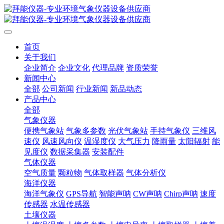
首页
关于我们
企业简介
企业文化
代理品牌
资质荣誉
新闻中心
全部
公司新闻
行业新闻
新品动态
产品中心
全部
气象仪器
便携气象站
气象多参数
光伏气象站
手持气象仪
三维风
速仪
风速风向仪
温湿度仪
大气压力
降雨量
太阳辐射
能
见度仪
数据采集器
安装配件
气体仪器
空气质量
颗粒物
气体取样器
气体分析仪
海洋仪器
海洋气象仪
GPS导航
智能声呐
CW声呐
Chirp声呐
速度
传感器
水温传感器
土壤仪器