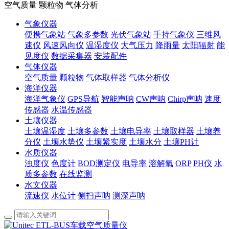
空气质量 颗粒物 气体分析
气象仪器
便携气象站
气象多参数
光伏气象站
手持气象仪
三维风
速仪
风速风向仪
温湿度仪
大气压力
降雨量
太阳辐射
能
见度仪
数据采集器
安装配件
气体仪器
空气质量
颗粒物
气体取样器
气体分析仪
海洋仪器
海洋气象仪
GPS导航
智能声呐
CW声呐
Chirp声呐
速度
传感器
水温传感器
土壤仪器
土壤温湿度
土壤多参数
土壤电导率
土壤取样器
土壤养
分仪
土壤水势仪
土壤紧实度
土壤水分
土壤PH计
水质仪器
浊度仪
色度计
BOD测定仪
电导率
溶解氧
ORP
PH仪
水
质多参数
在线监测
水文仪器
流速仪
水位计
侧扫声呐
测深声呐