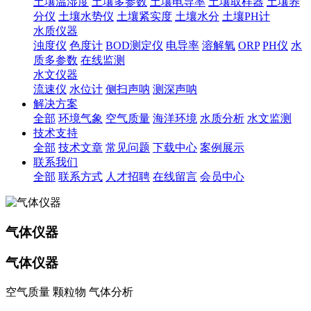
土壤温湿度
土壤多参数
土壤电导率
土壤取样器
土壤养
分仪
土壤水势仪
土壤紧实度
土壤水分
土壤PH计
水质仪器
浊度仪
色度计
BOD测定仪
电导率
溶解氧
ORP
PH仪
水
质多参数
在线监测
水文仪器
流速仪
水位计
侧扫声呐
测深声呐
解决方案
全部
环境气象
空气质量
海洋环境
水质分析
水文监测
技术支持
全部
技术文章
常见问题
下载中心
案例展示
联系我们
全部
联系方式
人才招聘
在线留言
会员中心
气体仪器
气体仪器
空气质量 颗粒物 气体分析